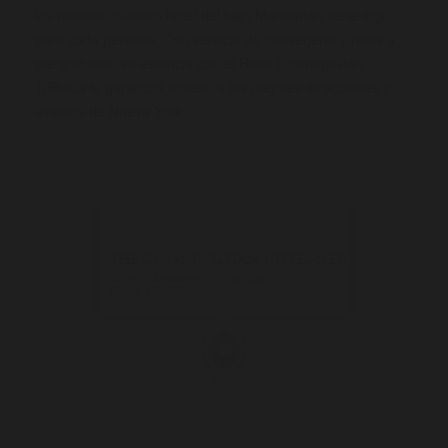
los muelles, nuestro hotel del bajo Manhattan tiene algo
para cada persona. Con servicio de conserjería y rutas a
pie gratuitas, su estancia con el Hotel Cosmopolitan -
TriBeCa le garantiza acceso a las mejores atracciones y
eventos de Nueva York.
THE COSMOPOLITAN HOTEL NEW YORK TRIBE
95 West Broadway (at Chambers)
Phone: 888-895-9400
Get directions