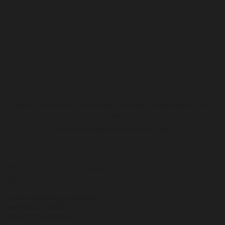
Careers
Privacy Policy
Site Security
Site Map
Triumph Hotels
FAQ
Press Room
© 2016 The Cosmopolitan Hotel New York Tribeca
The Cosmopolitan Hotel
New York Tribeca
95 West Broadway (at Chambers)
New York
,
NY
10007
Phone:
(212) 566-1900