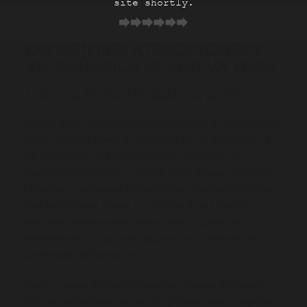
site shortly.
LAS MEJORES ATRACCIONES Y
VECINDARIOS DE NUEVA YORK
TODO A POCA DISTANCIA A PIE
Situado en el corazón del Bajo Manhattan, el Cosmopolitan
Hotel - TriBeCa ofrece a los huéspedes un fácil acceso a
las atracciones más icónicas de los vecindarios de
Manhattan como SoHo, TriBeCa, West Village, y el Distrito
Financiero. Disfrute de emblemáticas atracciones como el
One World Trade Center y la Estatua de la Libertad,
descubra impresionantes restaurante y lugares de
entretenimiento, y goce de algunos de los mejores centros
comerciales de Nueva York.
Tanto si quiere disfrutar de destinos clásicos de Nueva
York, ver actuaciones de jazz de primera clase o explorar