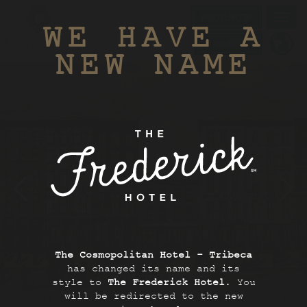
BOOK NOW
Toggl
WE HAVE A
navig
MEMBERS ONLY
NEW NAME
The Cosmopolitan Hotel - Tribeca
has changed its name and its
style to
The Frederick Hotel
. You
SCROLL TO EXPLORE
will be redirected to the new