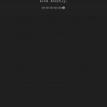
site shortly.
CAMERE D’HOTEL A NEW YORK
CITY DALLO STILE CLASSICO
CON SERVIZI MODERNI E COMFORT
CONTEMPORANEO
Le camere e suite ben arredate di New York presso il
Cosmopolitan Hotel – TriBeCa offrono letti comodi, servizi di
lusso, prodotti da bagno di prima qualità e dettagli
all’avanguardia, tra cui Internet Wi-Fi gratuito, televisore ad
alta definizione e altro ancora. Sia per i tuoi viaggi di
piacere che di lavoro, potrai trarre il massimo del relax e
dell’intrattenimento dal tuo soggiorno, grazie ai nostri
servizi moderni e a uno stile classico.
Scegli tra una varietà di camere, tra cui singole Superior,
Deluxe e suite Junior, con letti matrimoniali, queen-size e