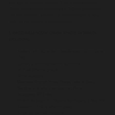
king size dal massimo comfort. Tutte le nostre camere
d’hotel recentemente ristrutturate in TriBeCa presentano
uno stile esclusivo, e offrono un’atmosfera tipica di New
York City con comfort e servizi moderni.
I SERVIZI NELLE NOSTRE CAMERE D’HOTEL IN TRIBECA
INCLUDONO:
Testiere retro-illuminate in betulla spagnola con porte
USB
Camere a termoregolazione autonoma
Wi-Fi ed Ethernet gratuiti
Docce a pioggia
Materassi Triumph Hotels Private Label di Sealy
Biancheria da letto e asciugamani Frette
Accappatoi VIP Frette
Prodotti da bagno CO Bigelow Apothecary di New York
Televisori LG HD a schermo piatto
Tende con pannelli oscuranti