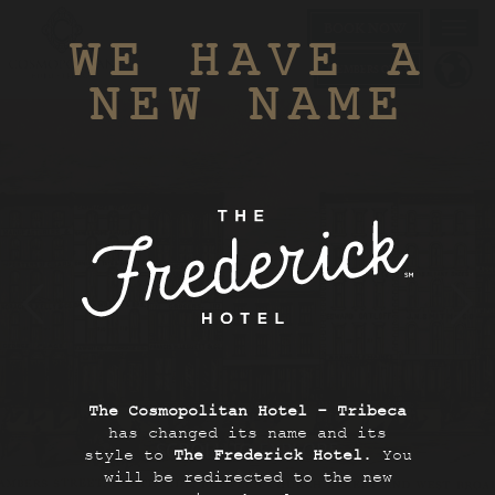
BOOK NOW
Toggl
WE HAVE A
navig
MEMBERS ONLY
NEW NAME
The Cosmopolitan Hotel - Tribeca
has changed its name and its
SCROLL TO EXPLORE
style to
The Frederick Hotel
. You
will be redirected to the new